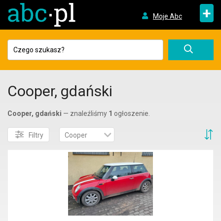
+
Moje Abc
Cooper, gdański
Cooper, gdański
— znaleźliśmy
1
ogłoszenie.
S
Filtry
Cooper