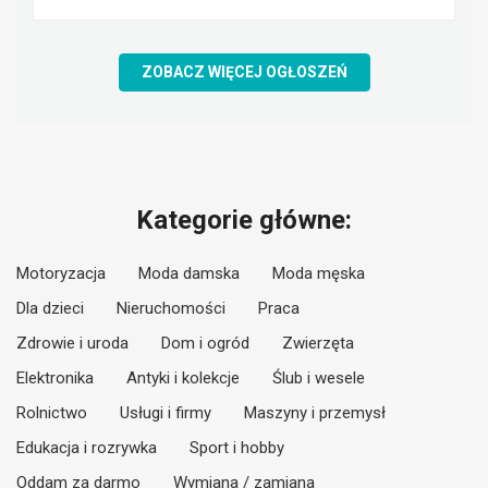
ZOBACZ WIĘCEJ OGŁOSZEŃ
Kategorie główne:
Motoryzacja
Moda damska
Moda męska
Dla dzieci
Nieruchomości
Praca
Zdrowie i uroda
Dom i ogród
Zwierzęta
Elektronika
Antyki i kolekcje
Ślub i wesele
Rolnictwo
Usługi i firmy
Maszyny i przemysł
Edukacja i rozrywka
Sport i hobby
Oddam za darmo
Wymiana / zamiana