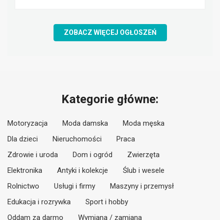
ZOBACZ WIĘCEJ OGŁOSZEŃ
Kategorie główne:
Motoryzacja
Moda damska
Moda męska
Dla dzieci
Nieruchomości
Praca
Zdrowie i uroda
Dom i ogród
Zwierzęta
Elektronika
Antyki i kolekcje
Ślub i wesele
Rolnictwo
Usługi i firmy
Maszyny i przemysł
Edukacja i rozrywka
Sport i hobby
Oddam za darmo
Wymiana / zamiana