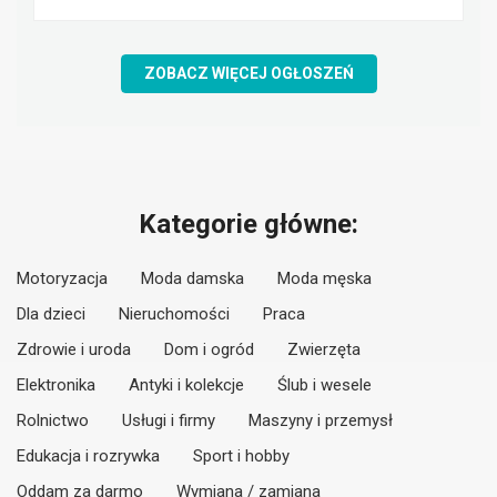
ZOBACZ WIĘCEJ OGŁOSZEŃ
Kategorie główne:
Motoryzacja
Moda damska
Moda męska
Dla dzieci
Nieruchomości
Praca
Zdrowie i uroda
Dom i ogród
Zwierzęta
Elektronika
Antyki i kolekcje
Ślub i wesele
Rolnictwo
Usługi i firmy
Maszyny i przemysł
Edukacja i rozrywka
Sport i hobby
Oddam za darmo
Wymiana / zamiana