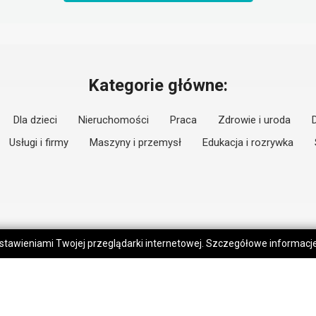
Kategorie główne:
Dla dzieci
Nieruchomości
Praca
Zdrowie i uroda
Usługi i firmy
Maszyny i przemysł
Edukacja i rozrywka
 ustawieniami Twojej przeglądarki internetowej. Szczegółowe informac