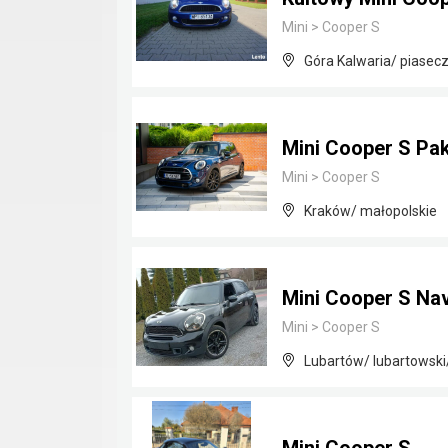
Mini
>
Cooper S
Góra Kalwaria/ piasec
Mini Cooper S Pa
Mini
>
Cooper S
Kraków/ małopolskie
Mini Cooper S Na
Mini
>
Cooper S
Lubartów/ lubartowski/