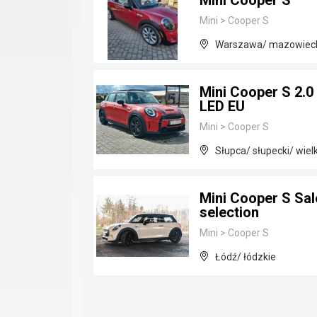
Mini Cooper S
Mini
>
Cooper S
Warszawa/ mazowiec
Mini Cooper S 2.
LED EU
Mini
>
Cooper S
Słupca/ słupecki/ wiel
Mini Cooper S Sal
selection
Mini
>
Cooper S
Łódź/ łódzkie