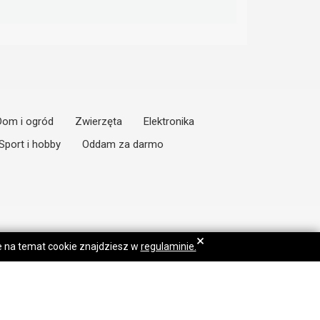
Dom i ogród
Zwierzęta
Elektronika
Sport i hobby
Oddam za darmo
×
je na temat cookie znajdziesz w
regulaminie.