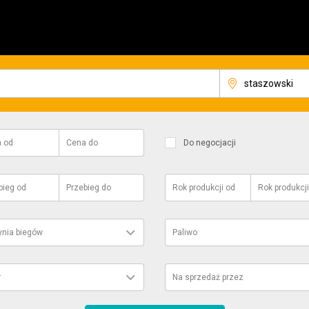
a
od
Cena
do
Do negocjacji
bieg
od
Przebieg
do
Rok produkcji
od
Rok produkcji
ynia biegów
Paliwo
r
Na sprzedaż przez