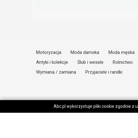
Motoryzacja
Moda damska
Moda męska
Antyki i kolekcje
Ślub i wesele
Rolnictwo
Wymiana / zamiana
Przyjaciele i randki
Abc.pl wykorzystuje pliki cookie zgodnie z