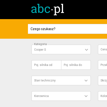
Kategoria
Cen
Cooper S
Poj. silnika
od
Poj. silnika
do
Prze
Stan techniczny
Skrz
Kierownica
Kolo