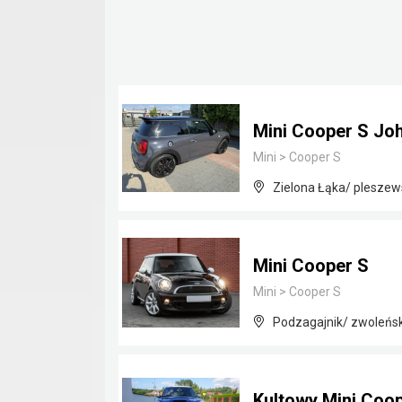
Mini Cooper S Jo
Mini
>
Cooper S
Zielona Łąka/ pleszews
Mini Cooper S
Mini
>
Cooper S
Podzagajnik/ zwoleńs
Kultowy Mini Coo