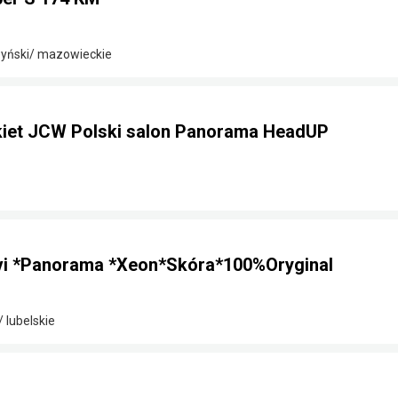
zyński/ mazowieckie
kiet JCW Polski salon Panorama HeadUP
vi *Panorama *Xeon*Skóra*100%Oryginal
 lubelskie