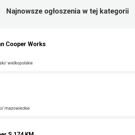
Najnowsze ogłoszenia w tej kategorii
hn Cooper Works
ki/ wielkopolskie
ki/ mazowieckie
per S 174 KM