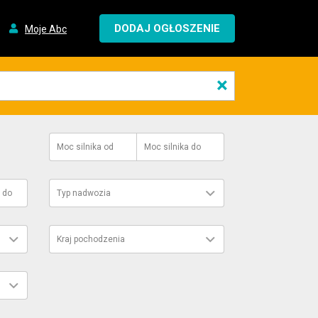
DODAJ OGŁOSZENIE
Moje Abc
×
Moc silnika
od
Moc silnika
do
do
Typ nadwozia
Kraj pochodzenia