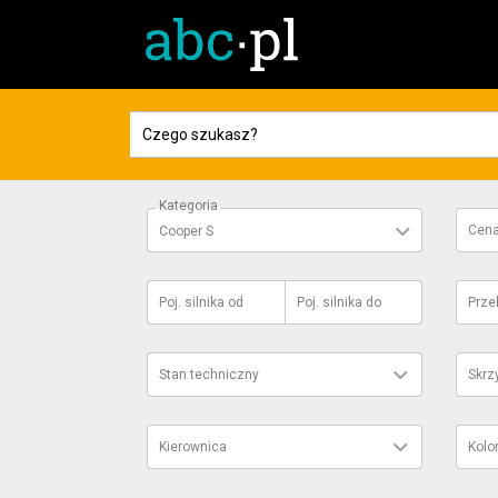
Kategoria
Cen
Cooper S
Poj. silnika
od
Poj. silnika
do
Prze
Stan techniczny
Skrz
Kierownica
Kolo