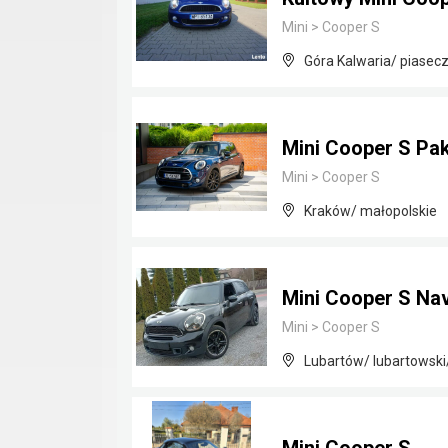
Mini
>
Cooper S
Góra Kalwaria/ piasec
Mini Cooper S Pa
Mini
>
Cooper S
Kraków/ małopolskie
Mini Cooper S Na
Mini
>
Cooper S
Lubartów/ lubartowski/