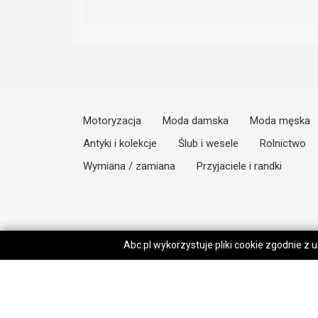
Motoryzacja
Moda damska
Moda męska
Antyki i kolekcje
Ślub i wesele
Rolnictwo
Wymiana / zamiana
Przyjaciele i randki
Abc.pl wykorzystuje pliki cookie zgodnie z