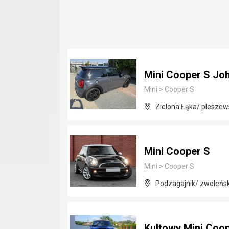
Mini Cooper S Jo
Mini
>
Cooper S
Zielona Łąka/ pleszews
Mini Cooper S
Mini
>
Cooper S
Podzagajnik/ zwoleńs
Kultowy Mini Coo