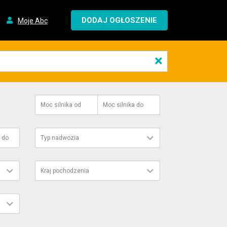
DODAJ OGŁOSZENIE
Moje Abc
×
Moc silnika
od
Moc silnika
do
do
Typ nadwozia
Kraj pochodzenia