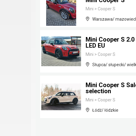
Mini Cooper S
Mini
>
Cooper S
Warszawa/ mazowiec
Mini Cooper S 2.
LED EU
Mini
>
Cooper S
Słupca/ słupecki/ wiel
Mini Cooper S Sal
selection
Mini
>
Cooper S
Łódź/ łódzkie