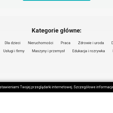
Kategorie główne:
Dla dzieci
Nieruchomości
Praca
Zdrowie i uroda
Usługi i firmy
Maszyny i przemysł
Edukacja i rozrywka
 ustawieniami Twojej przeglądarki internetowej. Szczegółowe informac