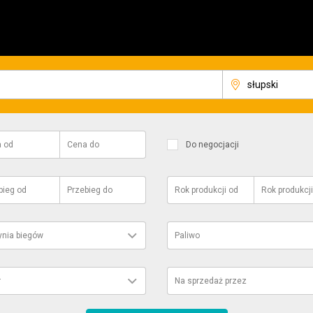
a
od
Cena
do
Do negocjacji
bieg
od
Przebieg
do
Rok produkcji
od
Rok produkcji
ynia biegów
Paliwo
r
Na sprzedaż przez