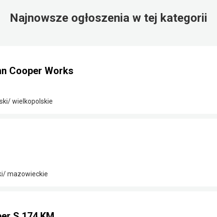
Najnowsze ogłoszenia w tej kategorii
hn Cooper Works
ki/ wielkopolskie
ki/ mazowieckie
per S 174 KM