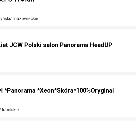
zyński/ mazowieckie
kiet JCW Polski salon Panorama HeadUP
vi *Panorama *Xeon*Skóra*100%Oryginal
 lubelskie