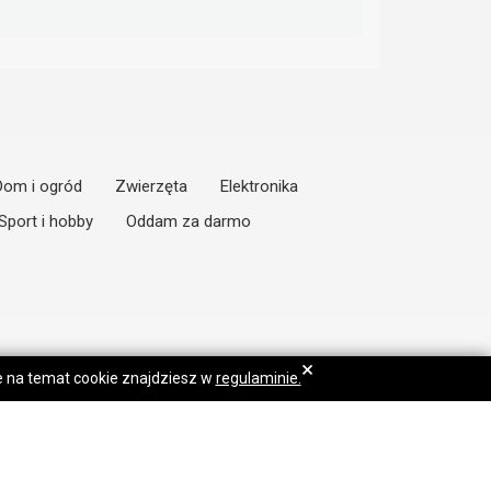
Dom i ogród
Zwierzęta
Elektronika
Sport i hobby
Oddam za darmo
×
je na temat cookie znajdziesz w
regulaminie.