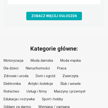
ZOBACZ WIĘCEJ OGŁOSZEŃ
Kategorie główne:
Motoryzacja
Moda damska
Moda męska
Dla dzieci
Nieruchomości
Praca
Zdrowie i uroda
Dom i ogród
Zwierzęta
Elektronika
Antyki i kolekcje
Ślub i wesele
Rolnictwo
Usługi i firmy
Maszyny i przemysł
Edukacja i rozrywka
Sport i hobby
Oddam za darmo
Wymiana / zamiana