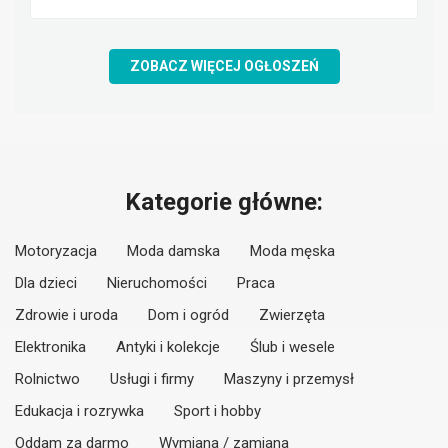
ZOBACZ WIĘCEJ OGŁOSZEŃ
Kategorie główne:
Motoryzacja
Moda damska
Moda męska
Dla dzieci
Nieruchomości
Praca
Zdrowie i uroda
Dom i ogród
Zwierzęta
Elektronika
Antyki i kolekcje
Ślub i wesele
Rolnictwo
Usługi i firmy
Maszyny i przemysł
Edukacja i rozrywka
Sport i hobby
Oddam za darmo
Wymiana / zamiana