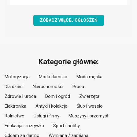
ZOBACZ WIĘCEJ OGŁOSZEŃ
Kategorie główne:
Motoryzacja
Moda damska
Moda męska
Dla dzieci
Nieruchomości
Praca
Zdrowie i uroda
Dom i ogród
Zwierzęta
Elektronika
Antyki i kolekcje
Ślub i wesele
Rolnictwo
Usługi i firmy
Maszyny i przemysł
Edukacja i rozrywka
Sport i hobby
Oddam za darmo
Wymiana / zamiana