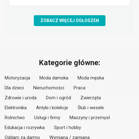
ZOBACZ WIĘCEJ OGŁOSZEŃ
Kategorie główne:
Motoryzacja
Moda damska
Moda męska
Dla dzieci
Nieruchomości
Praca
Zdrowie i uroda
Dom i ogród
Zwierzęta
Elektronika
Antyki i kolekcje
Ślub i wesele
Rolnictwo
Usługi i firmy
Maszyny i przemysł
Edukacja i rozrywka
Sport i hobby
Oddam za darmo
Wymiana / zamiana