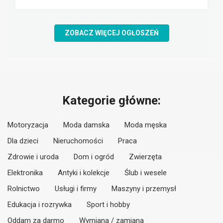
ZOBACZ WIĘCEJ OGŁOSZEŃ
Kategorie główne:
Motoryzacja
Moda damska
Moda męska
Dla dzieci
Nieruchomości
Praca
Zdrowie i uroda
Dom i ogród
Zwierzęta
Elektronika
Antyki i kolekcje
Ślub i wesele
Rolnictwo
Usługi i firmy
Maszyny i przemysł
Edukacja i rozrywka
Sport i hobby
Oddam za darmo
Wymiana / zamiana