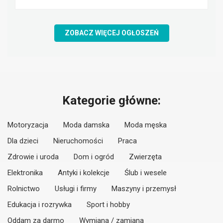
ZOBACZ WIĘCEJ OGŁOSZEŃ
Kategorie główne:
Motoryzacja
Moda damska
Moda męska
Dla dzieci
Nieruchomości
Praca
Zdrowie i uroda
Dom i ogród
Zwierzęta
Elektronika
Antyki i kolekcje
Ślub i wesele
Rolnictwo
Usługi i firmy
Maszyny i przemysł
Edukacja i rozrywka
Sport i hobby
Oddam za darmo
Wymiana / zamiana