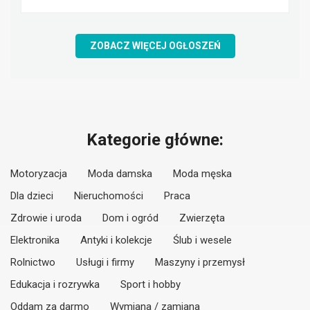
ZOBACZ WIĘCEJ OGŁOSZEŃ
Kategorie główne:
Motoryzacja
Moda damska
Moda męska
Dla dzieci
Nieruchomości
Praca
Zdrowie i uroda
Dom i ogród
Zwierzęta
Elektronika
Antyki i kolekcje
Ślub i wesele
Rolnictwo
Usługi i firmy
Maszyny i przemysł
Edukacja i rozrywka
Sport i hobby
Oddam za darmo
Wymiana / zamiana