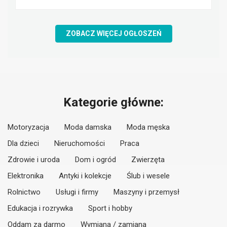
ZOBACZ WIĘCEJ OGŁOSZEŃ
Kategorie główne:
Motoryzacja
Moda damska
Moda męska
Dla dzieci
Nieruchomości
Praca
Zdrowie i uroda
Dom i ogród
Zwierzęta
Elektronika
Antyki i kolekcje
Ślub i wesele
Rolnictwo
Usługi i firmy
Maszyny i przemysł
Edukacja i rozrywka
Sport i hobby
Oddam za darmo
Wymiana / zamiana