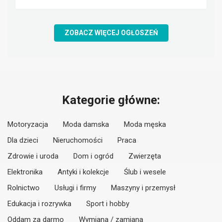
ZOBACZ WIĘCEJ OGŁOSZEŃ
Kategorie główne:
Motoryzacja
Moda damska
Moda męska
Dla dzieci
Nieruchomości
Praca
Zdrowie i uroda
Dom i ogród
Zwierzęta
Elektronika
Antyki i kolekcje
Ślub i wesele
Rolnictwo
Usługi i firmy
Maszyny i przemysł
Edukacja i rozrywka
Sport i hobby
Oddam za darmo
Wymiana / zamiana