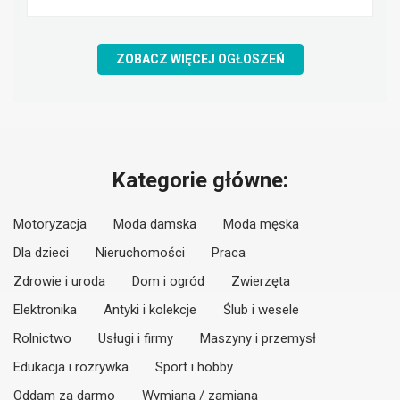
ZOBACZ WIĘCEJ OGŁOSZEŃ
Kategorie główne:
Motoryzacja
Moda damska
Moda męska
Dla dzieci
Nieruchomości
Praca
Zdrowie i uroda
Dom i ogród
Zwierzęta
Elektronika
Antyki i kolekcje
Ślub i wesele
Rolnictwo
Usługi i firmy
Maszyny i przemysł
Edukacja i rozrywka
Sport i hobby
Oddam za darmo
Wymiana / zamiana