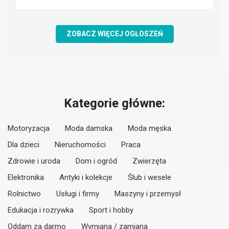
ZOBACZ WIĘCEJ OGŁOSZEŃ
Kategorie główne:
Motoryzacja
Moda damska
Moda męska
Dla dzieci
Nieruchomości
Praca
Zdrowie i uroda
Dom i ogród
Zwierzęta
Elektronika
Antyki i kolekcje
Ślub i wesele
Rolnictwo
Usługi i firmy
Maszyny i przemysł
Edukacja i rozrywka
Sport i hobby
Oddam za darmo
Wymiana / zamiana