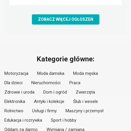
ZOBACZ WIĘCEJ OGŁOSZEŃ
Kategorie główne:
Motoryzacja
Moda damska
Moda męska
Dla dzieci
Nieruchomości
Praca
Zdrowie i uroda
Dom i ogród
Zwierzęta
Elektronika
Antyki i kolekcje
Ślub i wesele
Rolnictwo
Usługi i firmy
Maszyny i przemysł
Edukacja i rozrywka
Sport i hobby
Oddam za darmo
Wymiana / zamiana