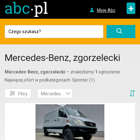
+
Moje Abc
Mercedes-Benz, zgorzelecki
Mercedes-Benz, zgorzelecki
— znaleźliśmy
1
ogłoszenie.
Najwięcej ofert w podkategoriach: Sprinter (1).
S
Filtry
Mercedes-Benz