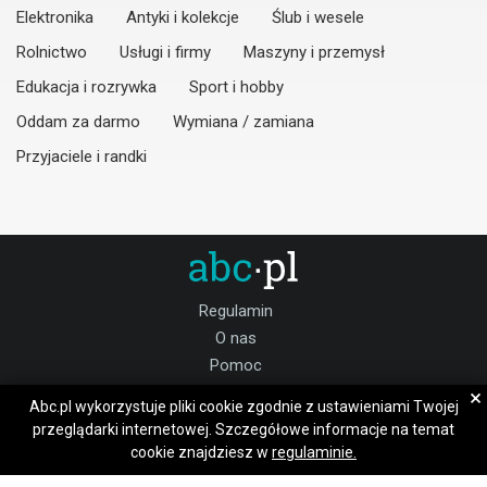
Elektronika
Antyki i kolekcje
Ślub i wesele
Rolnictwo
Usługi i firmy
Maszyny i przemysł
Edukacja i rozrywka
Sport i hobby
Oddam za darmo
Wymiana / zamiana
Przyjaciele i randki
Regulamin
O nas
Pomoc
Kontakt
×
Abc.pl wykorzystuje pliki cookie zgodnie z ustawieniami Twojej
Praca zgorzelecki
przeglądarki internetowej. Szczegółowe informacje na temat
cookie znajdziesz w
regulaminie.
Dołącz do nas: