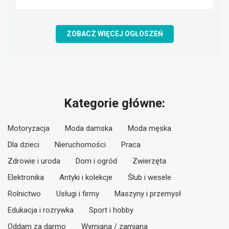
ZOBACZ WIĘCEJ OGŁOSZEŃ
Kategorie główne:
Motoryzacja
Moda damska
Moda męska
Dla dzieci
Nieruchomości
Praca
Zdrowie i uroda
Dom i ogród
Zwierzęta
Elektronika
Antyki i kolekcje
Ślub i wesele
Rolnictwo
Usługi i firmy
Maszyny i przemysł
Edukacja i rozrywka
Sport i hobby
Oddam za darmo
Wymiana / zamiana