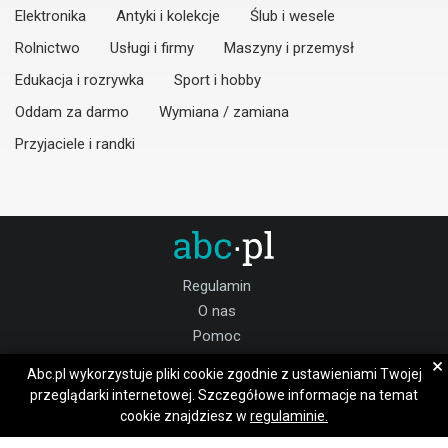
Elektronika
Antyki i kolekcje
Ślub i wesele
Rolnictwo
Usługi i firmy
Maszyny i przemysł
Edukacja i rozrywka
Sport i hobby
Oddam za darmo
Wymiana / zamiana
Przyjaciele i randki
Regulamin
O nas
Pomoc
Kontakt
×
Abc.pl wykorzystuje pliki cookie zgodnie z ustawieniami Twojej
Praca wolsztyński
przeglądarki internetowej. Szczegółowe informacje na temat
cookie znajdziesz w
regulaminie.
Dołącz do nas: