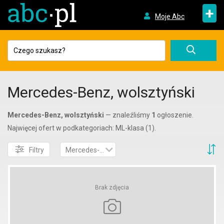
+
Moje Abc
Mercedes-Benz, wolsztyński
Mercedes-Benz, wolsztyński
— znaleźliśmy
1
ogłoszenie.
Najwięcej ofert w podkategoriach: ML-klasa (1).
S
Filtry
Mercedes-Benz
Brak zdjęcia