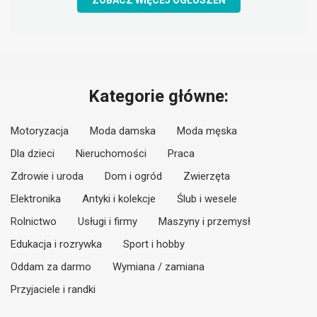
ZOBACZ WIĘCEJ OGŁOSZEŃ
Kategorie główne:
Motoryzacja
Moda damska
Moda męska
Dla dzieci
Nieruchomości
Praca
Zdrowie i uroda
Dom i ogród
Zwierzęta
Elektronika
Antyki i kolekcje
Ślub i wesele
Rolnictwo
Usługi i firmy
Maszyny i przemysł
Edukacja i rozrywka
Sport i hobby
Oddam za darmo
Wymiana / zamiana
Przyjaciele i randki