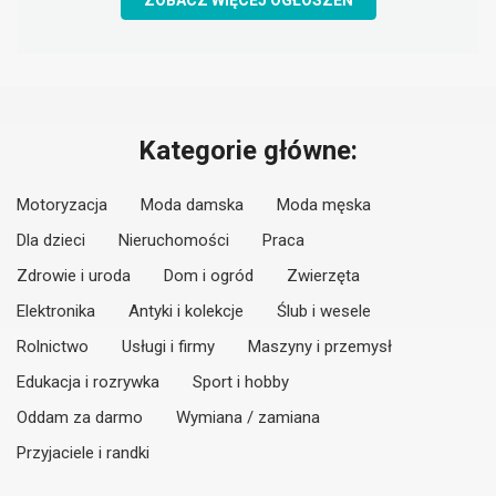
ZOBACZ WIĘCEJ OGŁOSZEŃ
Kategorie główne:
Motoryzacja
Moda damska
Moda męska
Dla dzieci
Nieruchomości
Praca
Zdrowie i uroda
Dom i ogród
Zwierzęta
Elektronika
Antyki i kolekcje
Ślub i wesele
Rolnictwo
Usługi i firmy
Maszyny i przemysł
Edukacja i rozrywka
Sport i hobby
Oddam za darmo
Wymiana / zamiana
Przyjaciele i randki