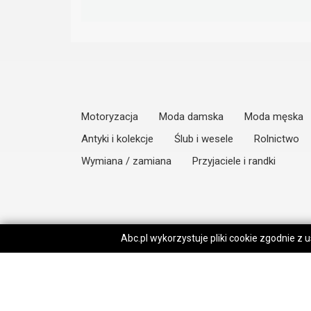
Motoryzacja
Moda damska
Moda męska
Antyki i kolekcje
Ślub i wesele
Rolnictwo
Wymiana / zamiana
Przyjaciele i randki
Abc.pl wykorzystuje pliki cookie zgodnie z