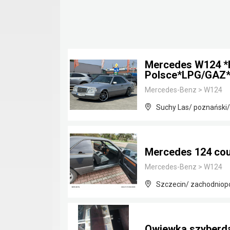
Mercedes W124 *
Polsce*LPG/GAZ*
Mercedes-Benz
>
W124
Suchy Las/ poznański/
Mercedes 124 co
Mercedes-Benz
>
W124
Szczecin/ zachodniop
Owiewka szyberd