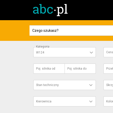
Kategoria
Cen
W124
Poj. silnika
od
Poj. silnika
do
Prze
Stan techniczny
Skrz
Kierownica
Kolo