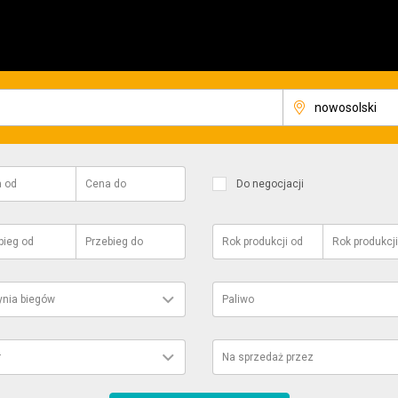
a
od
Cena
do
Do negocjacji
bieg
od
Przebieg
do
Rok produkcji
od
Rok produkcji
ynia biegów
Paliwo
r
Na sprzedaż przez