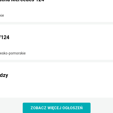
kie
W124
awsko-pomorskie
rdzy
ZOBACZ WIĘCEJ OGŁOSZEŃ