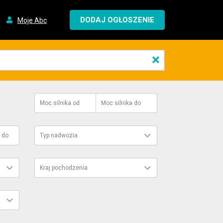
DODAJ OGŁOSZENIE
Moje Abc
×
Moc silnika
od
Moc silnika
do
do
Typ nadwozia
Kraj pochodzenia