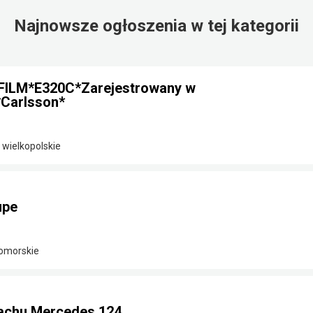
Najnowsze ogłoszenia w tej kategorii
FILM*E320C*Zarejestrowany w
Carlsson*
 wielkopolskie
upe
omorskie
achu Mercedes 124