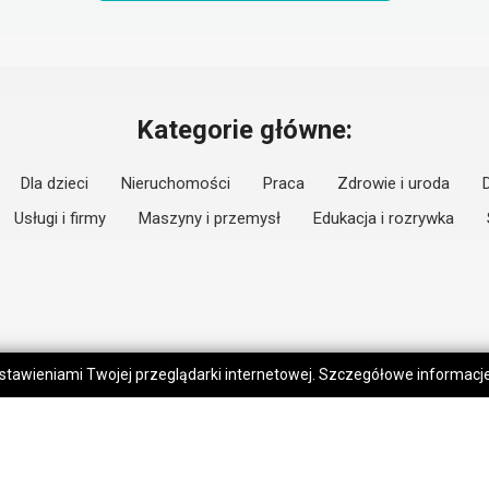
Kategorie główne:
Dla dzieci
Nieruchomości
Praca
Zdrowie i uroda
Usługi i firmy
Maszyny i przemysł
Edukacja i rozrywka
 ustawieniami Twojej przeglądarki internetowej. Szczegółowe informac