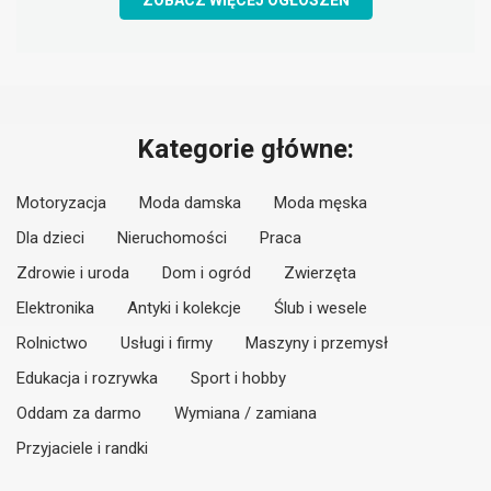
ZOBACZ WIĘCEJ OGŁOSZEŃ
Kategorie główne:
Motoryzacja
Moda damska
Moda męska
Dla dzieci
Nieruchomości
Praca
Zdrowie i uroda
Dom i ogród
Zwierzęta
Elektronika
Antyki i kolekcje
Ślub i wesele
Rolnictwo
Usługi i firmy
Maszyny i przemysł
Edukacja i rozrywka
Sport i hobby
Oddam za darmo
Wymiana / zamiana
Przyjaciele i randki