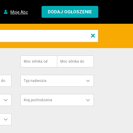
DODAJ OGŁOSZENIE
Moje Abc
×
Moc silnika
od
Moc silnika
do
do
Typ nadwozia
Kraj pochodzenia