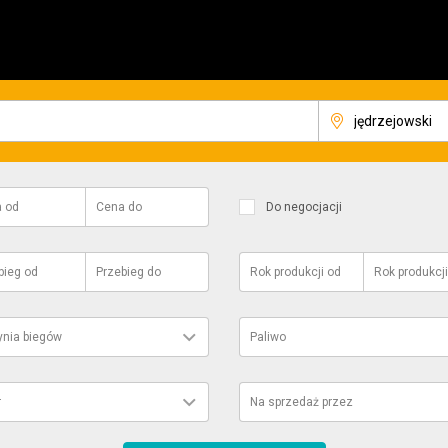
a
od
Cena
do
Do negocjacji
bieg
od
Przebieg
do
Rok produkcji
od
Rok produkcji
ynia biegów
Paliwo
r
Na sprzedaż przez