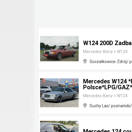
W124 200D Zadba
Mercedes-Benz
>
W124
Goczałkowice-Zdrój/ p
Mercedes W124 *
Polsce*LPG/GAZ*
Mercedes-Benz
>
W124
Suchy Las/ poznański/
Mercedes 124 co