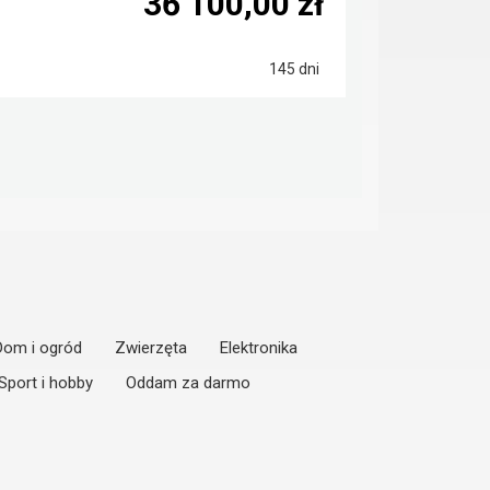
36 100,00 zł
145 dni
Dom i ogród
Zwierzęta
Elektronika
Sport i hobby
Oddam za darmo