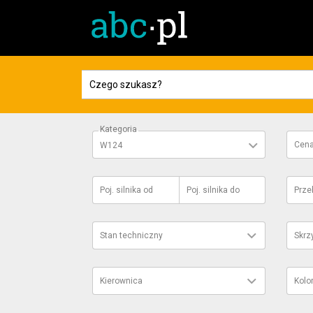
Kategoria
Cen
W124
Poj. silnika
od
Poj. silnika
do
Prze
Stan techniczny
Skrz
Kierownica
Kolo