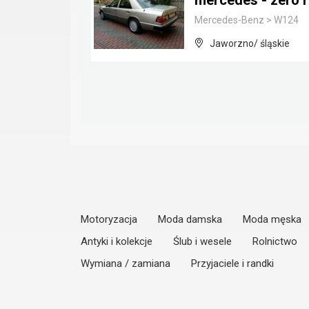
mercedes - zero 
Mercedes-Benz
>
W124
Jaworzno/ śląskie
Motoryzacja
Moda damska
Moda męska
Antyki i kolekcje
Ślub i wesele
Rolnictwo
Wymiana / zamiana
Przyjaciele i randki