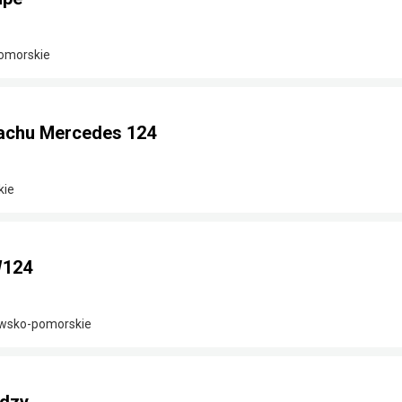
omorskie
achu Mercedes 124
kie
W124
awsko-pomorskie