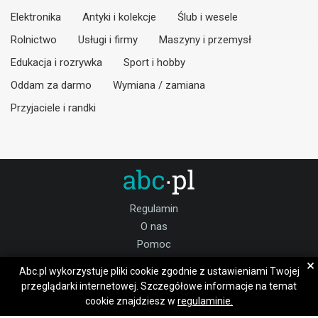
Elektronika
Antyki i kolekcje
Ślub i wesele
Rolnictwo
Usługi i firmy
Maszyny i przemysł
Edukacja i rozrywka
Sport i hobby
Oddam za darmo
Wymiana / zamiana
Przyjaciele i randki
Regulamin
O nas
Pomoc
Kontakt
×
Abc.pl wykorzystuje pliki cookie zgodnie z ustawieniami Twojej
Praca grodziski
przeglądarki internetowej. Szczegółowe informacje na temat
cookie znajdziesz w
regulaminie.
Dołącz do nas: