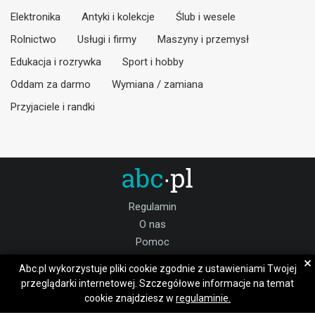
Elektronika
Antyki i kolekcje
Ślub i wesele
Rolnictwo
Usługi i firmy
Maszyny i przemysł
Edukacja i rozrywka
Sport i hobby
Oddam za darmo
Wymiana / zamiana
Przyjaciele i randki
Regulamin
O nas
Pomoc
Kontakt
×
Abc.pl wykorzystuje pliki cookie zgodnie z ustawieniami Twojej
Praca brzozowski
przeglądarki internetowej. Szczegółowe informacje na temat
cookie znajdziesz w
regulaminie.
Dołącz do nas: