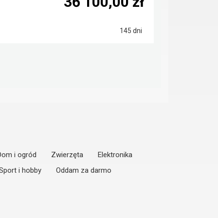
36 100,00 zł
145 dni
Dom i ogród
Zwierzęta
Elektronika
Sport i hobby
Oddam za darmo