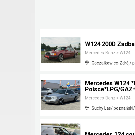
W124 200D Zadba
Mercedes-Benz
>
W124
Goczałkowice-Zdrój/ p
Mercedes W124 *
Polsce*LPG/GAZ*
Mercedes-Benz
>
W124
Suchy Las/ poznański/
Mercedes 124 co