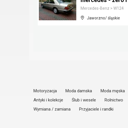
mercedes - zero 
Mercedes-Benz
>
W124
Jaworzno/ śląskie
Motoryzacja
Moda damska
Moda męska
Antyki i kolekcje
Ślub i wesele
Rolnictwo
Wymiana / zamiana
Przyjaciele i randki