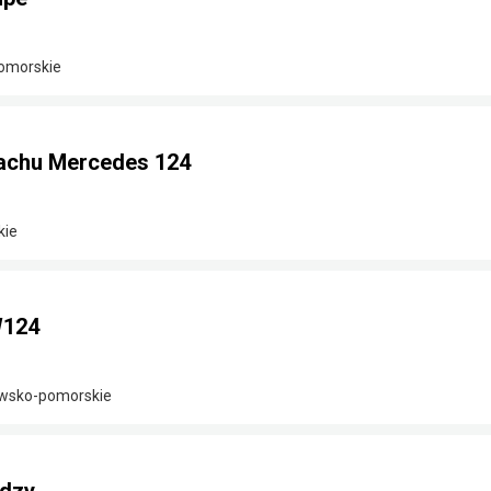
omorskie
achu Mercedes 124
kie
W124
awsko-pomorskie