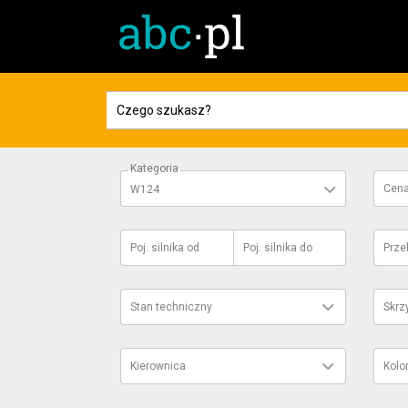
Kategoria
Cen
W124
Poj. silnika
od
Poj. silnika
do
Prze
Stan techniczny
Skrz
Kierownica
Kolo