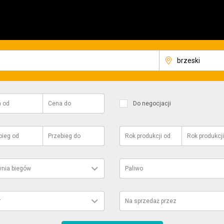
a
od
Cena
do
Do negocjacji
bieg
od
Przebieg
do
Rok produkcji
od
Rok produkcji
ynia biegów
Paliwo
r
Na sprzedaż przez