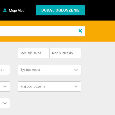
DODAJ OGŁOSZENIE
Moje Abc
×
Moc silnika
od
Moc silnika
do
do
Typ nadwozia
Kraj pochodzenia