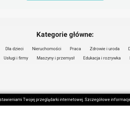
Kategorie główne:
Dla dzieci
Nieruchomości
Praca
Zdrowie i uroda
Usługi i firmy
Maszyny i przemysł
Edukacja i rozrywka
 ustawieniami Twojej przeglądarki internetowej. Szczegółowe informac