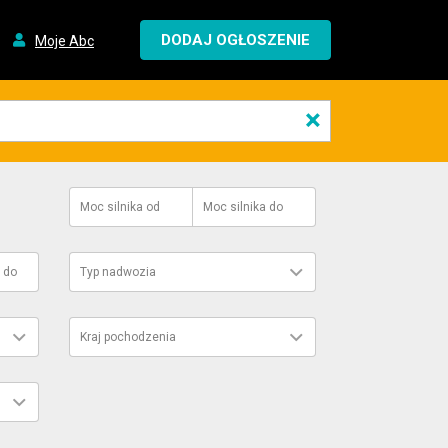
DODAJ OGŁOSZENIE
Moje Abc
×
Moc silnika
od
Moc silnika
do
do
Typ nadwozia
Kraj pochodzenia