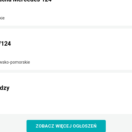
kie
W124
awsko-pomorskie
rdzy
ZOBACZ WIĘCEJ OGŁOSZEŃ