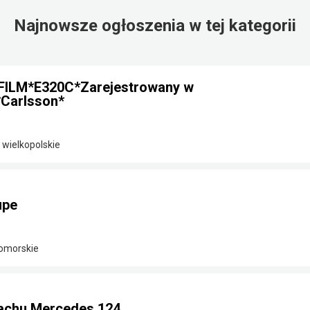
Najnowsze ogłoszenia w tej kategorii
FILM*E320C*Zarejestrowany w
Carlsson*
 wielkopolskie
upe
omorskie
achu Mercedes 124