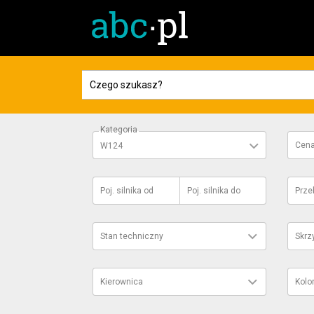
Kategoria
Cen
W124
Poj. silnika
od
Poj. silnika
do
Prze
Stan techniczny
Skrz
Kierownica
Kolo