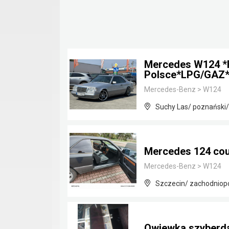
Mercedes W124 *
Polsce*LPG/GAZ*
Mercedes-Benz
>
W124
Suchy Las/ poznański/
Mercedes 124 co
Mercedes-Benz
>
W124
Szczecin/ zachodniop
Owiewka szyberd