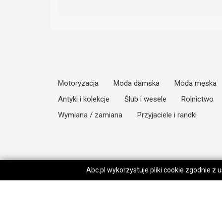
Motoryzacja
Moda damska
Moda męska
Antyki i kolekcje
Ślub i wesele
Rolnictwo
Wymiana / zamiana
Przyjaciele i randki
Abc.pl wykorzystuje pliki cookie zgodnie z