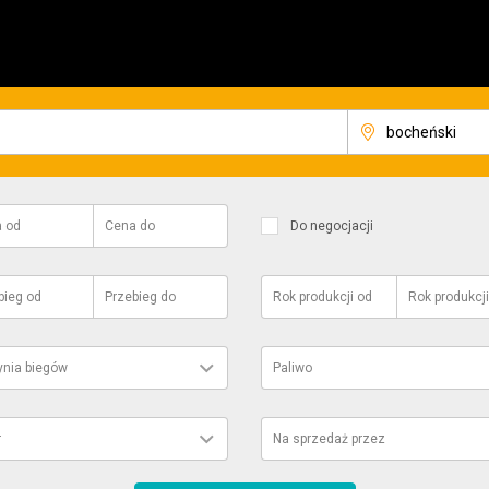
a
od
Cena
do
Do negocjacji
bieg
od
Przebieg
do
Rok produkcji
od
Rok produkcji
ynia biegów
Paliwo
r
Na sprzedaż przez