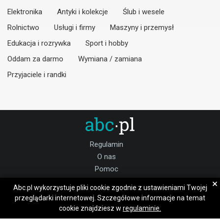
Elektronika
Antyki i kolekcje
Ślub i wesele
Rolnictwo
Usługi i firmy
Maszyny i przemysł
Edukacja i rozrywka
Sport i hobby
Oddam za darmo
Wymiana / zamiana
Przyjaciele i randki
Regulamin
O nas
Pomoc
Kontakt
×
Abc.pl wykorzystuje pliki cookie zgodnie z ustawieniami Twojej
Praca bielski
przeglądarki internetowej. Szczegółowe informacje na temat
cookie znajdziesz w
regulaminie.
Dołącz do nas: