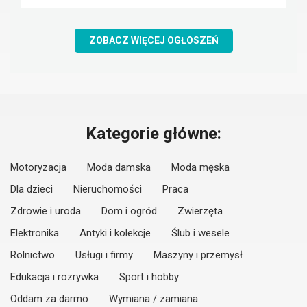
ZOBACZ WIĘCEJ OGŁOSZEŃ
Kategorie główne:
Motoryzacja
Moda damska
Moda męska
Dla dzieci
Nieruchomości
Praca
Zdrowie i uroda
Dom i ogród
Zwierzęta
Elektronika
Antyki i kolekcje
Ślub i wesele
Rolnictwo
Usługi i firmy
Maszyny i przemysł
Edukacja i rozrywka
Sport i hobby
Oddam za darmo
Wymiana / zamiana