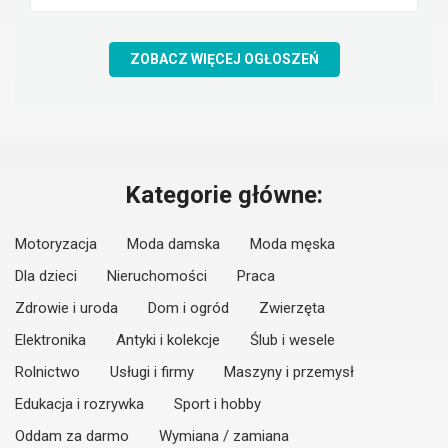
ZOBACZ WIĘCEJ OGŁOSZEŃ
Kategorie główne:
Motoryzacja
Moda damska
Moda męska
Dla dzieci
Nieruchomości
Praca
Zdrowie i uroda
Dom i ogród
Zwierzęta
Elektronika
Antyki i kolekcje
Ślub i wesele
Rolnictwo
Usługi i firmy
Maszyny i przemysł
Edukacja i rozrywka
Sport i hobby
Oddam za darmo
Wymiana / zamiana