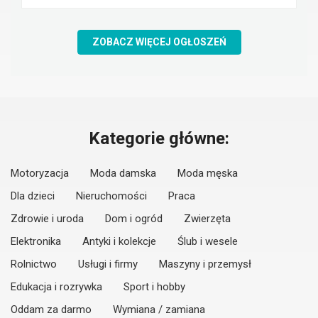
ZOBACZ WIĘCEJ OGŁOSZEŃ
Kategorie główne:
Motoryzacja
Moda damska
Moda męska
Dla dzieci
Nieruchomości
Praca
Zdrowie i uroda
Dom i ogród
Zwierzęta
Elektronika
Antyki i kolekcje
Ślub i wesele
Rolnictwo
Usługi i firmy
Maszyny i przemysł
Edukacja i rozrywka
Sport i hobby
Oddam za darmo
Wymiana / zamiana