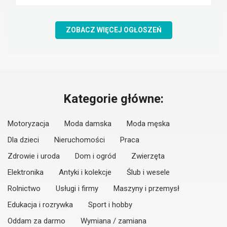
ZOBACZ WIĘCEJ OGŁOSZEŃ
Kategorie główne:
Motoryzacja
Moda damska
Moda męska
Dla dzieci
Nieruchomości
Praca
Zdrowie i uroda
Dom i ogród
Zwierzęta
Elektronika
Antyki i kolekcje
Ślub i wesele
Rolnictwo
Usługi i firmy
Maszyny i przemysł
Edukacja i rozrywka
Sport i hobby
Oddam za darmo
Wymiana / zamiana