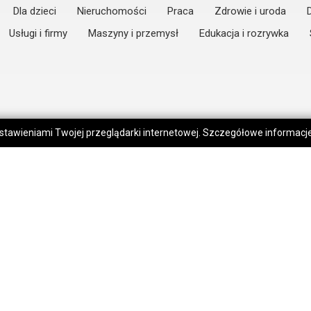
Dla dzieci
Nieruchomości
Praca
Zdrowie i uroda
Usługi i firmy
Maszyny i przemysł
Edukacja i rozrywka
 ustawieniami Twojej przeglądarki internetowej. Szczegółowe informac