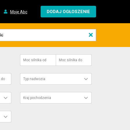
DODAJ OGŁOSZENIE
Moje Abc
×
Moc silnika
od
Moc silnika
do
do
Typ nadwozia
Kraj pochodzenia