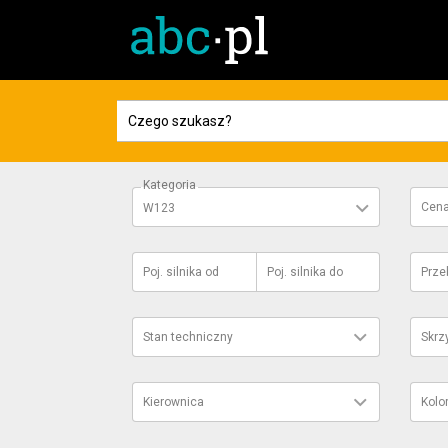
Kategoria
Cen
W123
Poj. silnika
od
Poj. silnika
do
Prze
Stan techniczny
Skrz
Kierownica
Kolo