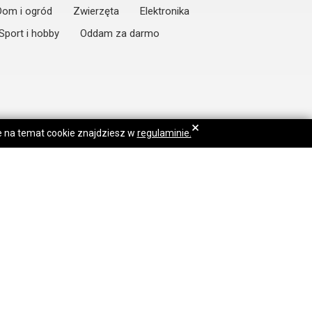
Dom i ogród
Zwierzęta
Elektronika
Sport i hobby
Oddam za darmo
×
je na temat cookie znajdziesz w
regulaminie.