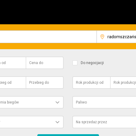
a
od
Cena
do
Do negocjacji
bieg
od
Przebieg
do
Rok produkcji
od
Rok produkcji
ynia biegów
Paliwo
r
Na sprzedaż przez