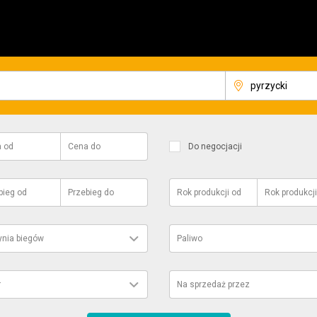
a
od
Cena
do
Do negocjacji
bieg
od
Przebieg
do
Rok produkcji
od
Rok produkcji
ynia biegów
Paliwo
r
Na sprzedaż przez