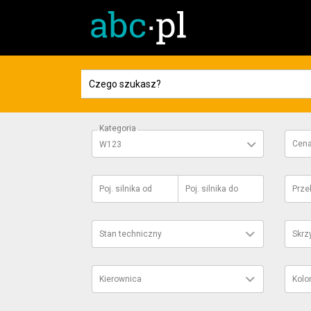
Kategoria
Cen
W123
Poj. silnika
od
Poj. silnika
do
Prze
Stan techniczny
Skrz
Kierownica
Kolo