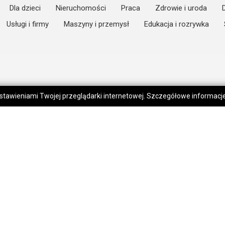
Dla dzieci
Nieruchomości
Praca
Zdrowie i uroda
Usługi i firmy
Maszyny i przemysł
Edukacja i rozrywka
 ustawieniami Twojej przeglądarki internetowej. Szczegółowe informac