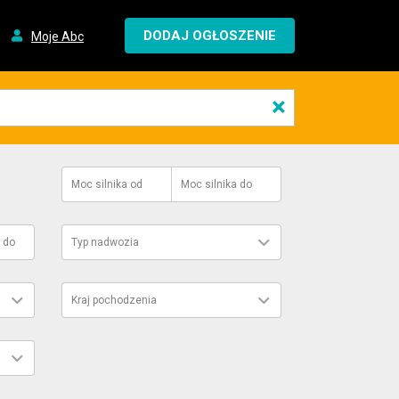
DODAJ OGŁOSZENIE
Moje Abc
×
Moc silnika
od
Moc silnika
do
do
Typ nadwozia
Kraj pochodzenia