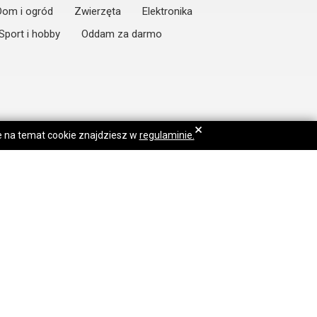
Dom i ogród
Zwierzęta
Elektronika
Sport i hobby
Oddam za darmo
×
je na temat cookie znajdziesz w
regulaminie.