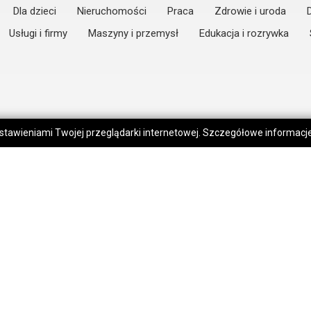
Dla dzieci
Nieruchomości
Praca
Zdrowie i uroda
Usługi i firmy
Maszyny i przemysł
Edukacja i rozrywka
 ustawieniami Twojej przeglądarki internetowej. Szczegółowe informac