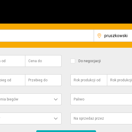
a
od
Cena
do
Do negocjacji
bieg
od
Przebieg
do
Rok produkcji
od
Rok produkcji
ynia biegów
Paliwo
r
Na sprzedaż przez