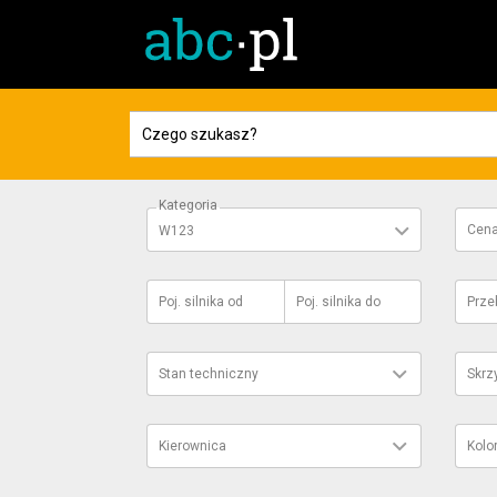
Kategoria
Cen
W123
Poj. silnika
od
Poj. silnika
do
Prze
Stan techniczny
Skrz
Kierownica
Kolo