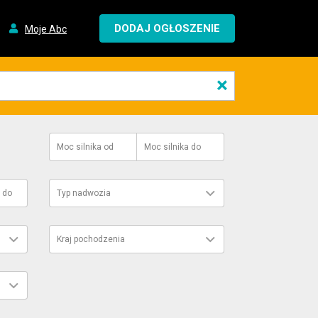
DODAJ OGŁOSZENIE
Moje Abc
×
Moc silnika
od
Moc silnika
do
do
Typ nadwozia
Kraj pochodzenia