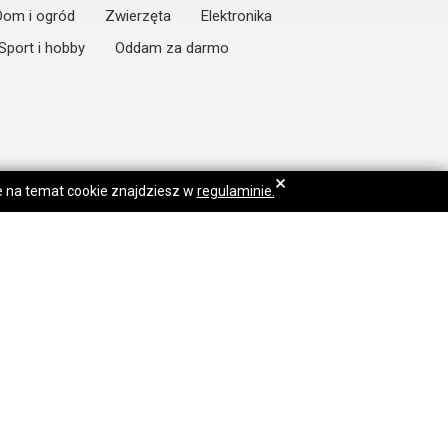
Dom i ogród
Zwierzęta
Elektronika
Sport i hobby
Oddam za darmo
×
je na temat cookie znajdziesz w
regulaminie.