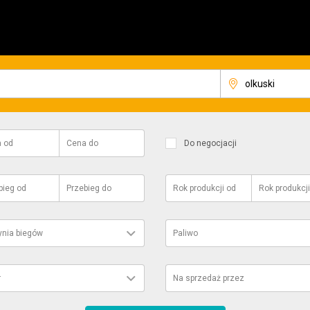
a
od
Cena
do
Do negocjacji
bieg
od
Przebieg
do
Rok produkcji
od
Rok produkcji
ynia biegów
Paliwo
r
Na sprzedaż przez