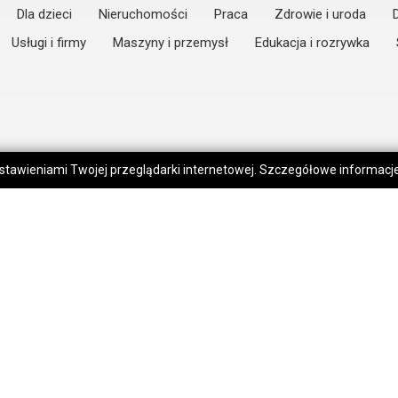
Dla dzieci
Nieruchomości
Praca
Zdrowie i uroda
Usługi i firmy
Maszyny i przemysł
Edukacja i rozrywka
 ustawieniami Twojej przeglądarki internetowej. Szczegółowe informac