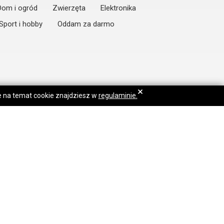
Dom i ogród
Zwierzęta
Elektronika
Sport i hobby
Oddam za darmo
×
je na temat cookie znajdziesz w
regulaminie.