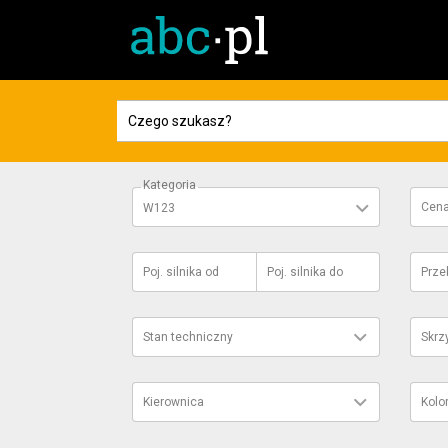
Kategoria
Cen
W123
Poj. silnika
od
Poj. silnika
do
Prze
Stan techniczny
Skrz
Kierownica
Kolo