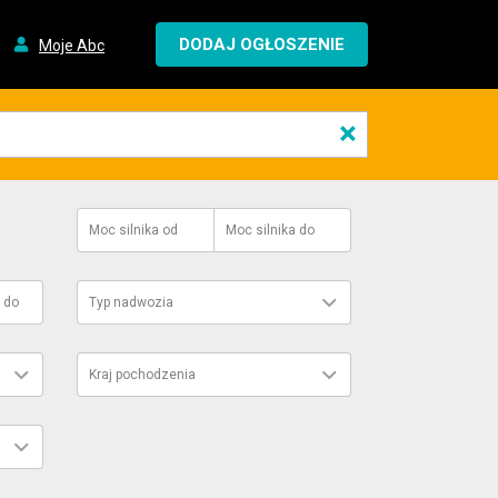
DODAJ OGŁOSZENIE
Moje Abc
×
Moc silnika
od
Moc silnika
do
do
Typ nadwozia
Kraj pochodzenia