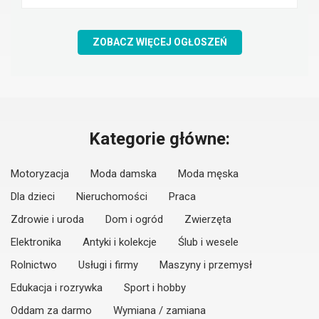
ZOBACZ WIĘCEJ OGŁOSZEŃ
Kategorie główne:
Motoryzacja
Moda damska
Moda męska
Dla dzieci
Nieruchomości
Praca
Zdrowie i uroda
Dom i ogród
Zwierzęta
Elektronika
Antyki i kolekcje
Ślub i wesele
Rolnictwo
Usługi i firmy
Maszyny i przemysł
Edukacja i rozrywka
Sport i hobby
Oddam za darmo
Wymiana / zamiana