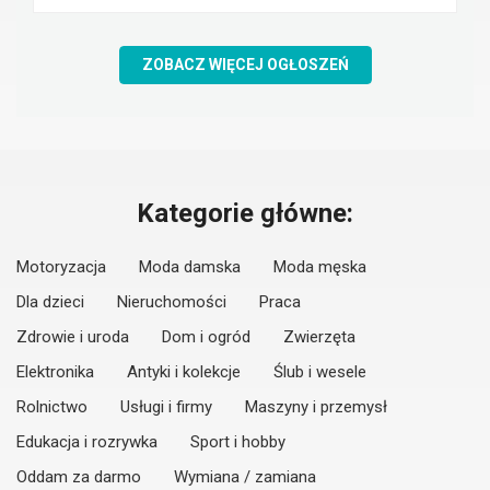
ZOBACZ WIĘCEJ OGŁOSZEŃ
Kategorie główne:
Motoryzacja
Moda damska
Moda męska
Dla dzieci
Nieruchomości
Praca
Zdrowie i uroda
Dom i ogród
Zwierzęta
Elektronika
Antyki i kolekcje
Ślub i wesele
Rolnictwo
Usługi i firmy
Maszyny i przemysł
Edukacja i rozrywka
Sport i hobby
Oddam za darmo
Wymiana / zamiana