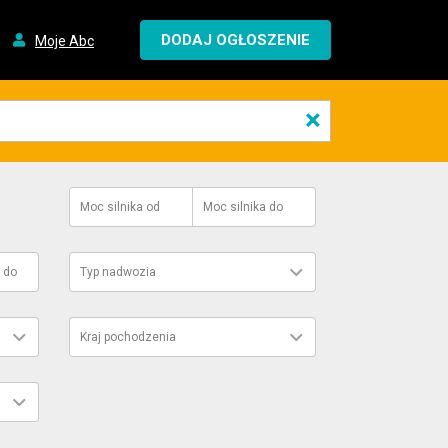
DODAJ OGŁOSZENIE
Moje Abc
×
Moc silnika
od
Moc silnika
do
do
Typ nadwozia
Kraj pochodzenia