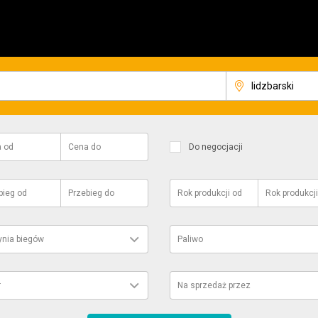
a
od
Cena
do
Do negocjacji
bieg
od
Przebieg
do
Rok produkcji
od
Rok produkcji
ynia biegów
Paliwo
r
Na sprzedaż przez