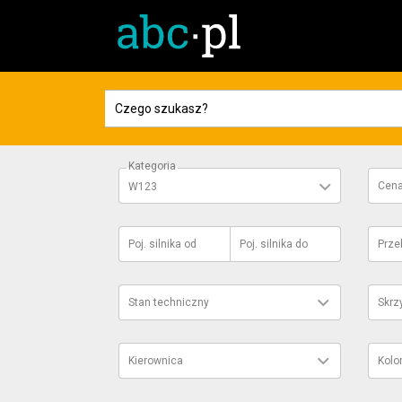
Kategoria
Cen
W123
Poj. silnika
od
Poj. silnika
do
Prze
Stan techniczny
Skrz
Kierownica
Kolo