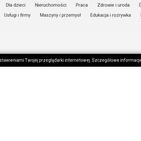
Dla dzieci
Nieruchomości
Praca
Zdrowie i uroda
Usługi i firmy
Maszyny i przemysł
Edukacja i rozrywka
 ustawieniami Twojej przeglądarki internetowej. Szczegółowe informac