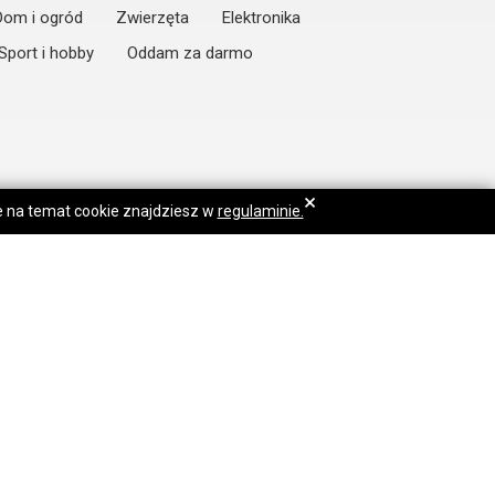
Dom i ogród
Zwierzęta
Elektronika
Sport i hobby
Oddam za darmo
×
je na temat cookie znajdziesz w
regulaminie.