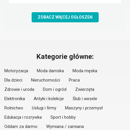
ZOBACZ WIĘCEJ OGŁOSZEŃ
Kategorie główne:
Motoryzacja
Moda damska
Moda męska
Dla dzieci
Nieruchomości
Praca
Zdrowie i uroda
Dom i ogród
Zwierzęta
Elektronika
Antyki i kolekcje
Ślub i wesele
Rolnictwo
Usługi i firmy
Maszyny i przemysł
Edukacja i rozrywka
Sport i hobby
Oddam za darmo
Wymiana / zamiana