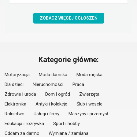
ZOBACZ WIĘCEJ OGŁOSZEŃ
Kategorie główne:
Motoryzacja
Moda damska
Moda męska
Dla dzieci
Nieruchomości
Praca
Zdrowie i uroda
Dom i ogród
Zwierzęta
Elektronika
Antyki i kolekcje
Ślub i wesele
Rolnictwo
Usługi i firmy
Maszyny i przemysł
Edukacja i rozrywka
Sport i hobby
Oddam za darmo
Wymiana / zamiana