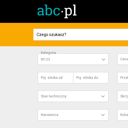
Kategoria
Cen
W123
Poj. silnika
od
Poj. silnika
do
Prze
Stan techniczny
Skrz
Kierownica
Kolo