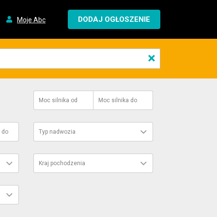
DODAJ OGŁOSZENIE
Moje Abc
×
Moc silnika
od
Moc silnika
do
do
Typ nadwozia
Kraj pochodzenia