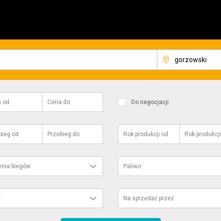
a
od
Cena
do
Do negocjacji
bieg
od
Przebieg
do
Rok produkcji
od
Rok produkcji
ynia biegów
Paliwo
r
Na sprzedaż przez