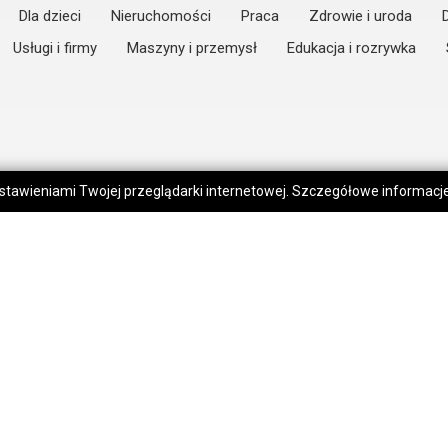
Dla dzieci
Nieruchomości
Praca
Zdrowie i uroda
Usługi i firmy
Maszyny i przemysł
Edukacja i rozrywka
 ustawieniami Twojej przeglądarki internetowej. Szczegółowe informac