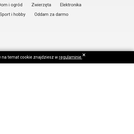
Dom i ogród
Zwierzęta
Elektronika
Sport i hobby
Oddam za darmo
×
je na temat cookie znajdziesz w
regulaminie.