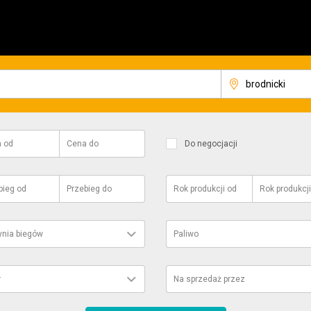
a
od
Cena
do
Do negocjacji
bieg
od
Przebieg
do
Rok produkcji
od
Rok produkcji
ynia biegów
Paliwo
r
Na sprzedaż przez