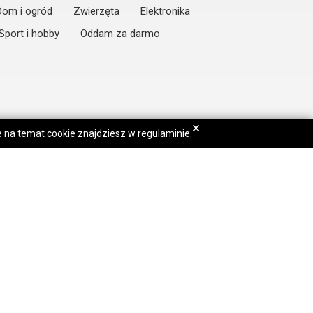
Dom i ogród
Zwierzęta
Elektronika
Sport i hobby
Oddam za darmo
×
je na temat cookie znajdziesz w
regulaminie.