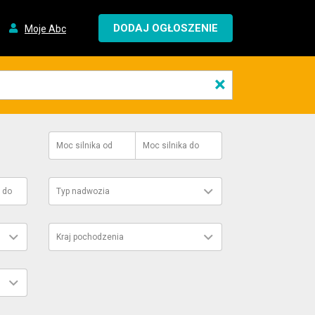
DODAJ OGŁOSZENIE
Moje Abc
×
Moc silnika
od
Moc silnika
do
do
Typ nadwozia
Kraj pochodzenia