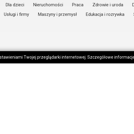
Dla dzieci
Nieruchomości
Praca
Zdrowie i uroda
Usługi i firmy
Maszyny i przemysł
Edukacja i rozrywka
 ustawieniami Twojej przeglądarki internetowej. Szczegółowe informac