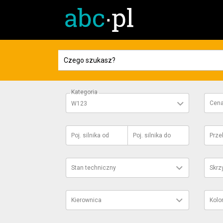
Kategoria
Cen
W123
Poj. silnika
od
Poj. silnika
do
Prze
Stan techniczny
Skrz
Kierownica
Kolo