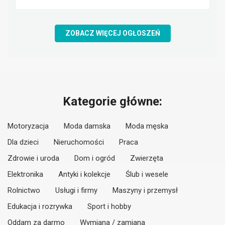
ZOBACZ WIĘCEJ OGŁOSZEŃ
Kategorie główne:
Motoryzacja
Moda damska
Moda męska
Dla dzieci
Nieruchomości
Praca
Zdrowie i uroda
Dom i ogród
Zwierzęta
Elektronika
Antyki i kolekcje
Ślub i wesele
Rolnictwo
Usługi i firmy
Maszyny i przemysł
Edukacja i rozrywka
Sport i hobby
Oddam za darmo
Wymiana / zamiana