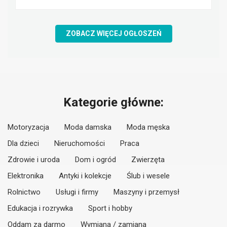
ZOBACZ WIĘCEJ OGŁOSZEŃ
Kategorie główne:
Motoryzacja
Moda damska
Moda męska
Dla dzieci
Nieruchomości
Praca
Zdrowie i uroda
Dom i ogród
Zwierzęta
Elektronika
Antyki i kolekcje
Ślub i wesele
Rolnictwo
Usługi i firmy
Maszyny i przemysł
Edukacja i rozrywka
Sport i hobby
Oddam za darmo
Wymiana / zamiana