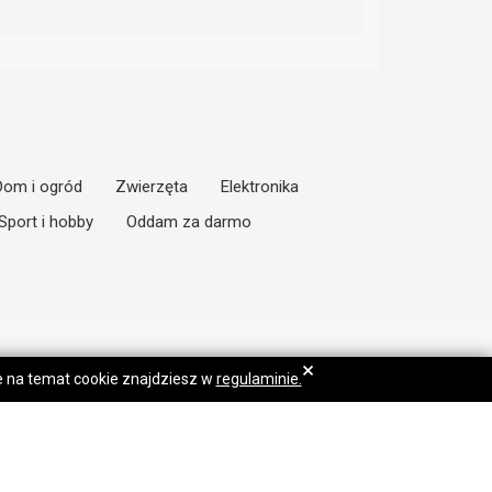
Dom i ogród
Zwierzęta
Elektronika
Sport i hobby
Oddam za darmo
×
je na temat cookie znajdziesz w
regulaminie.