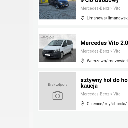
9 cio Osobowy
Mercedes-Benz
>
Vito
Limanowa/ limanowski
Mercedes Vito 2.0
Mercedes-Benz
>
Vito
Warszawa/ mazowiec
sztywny hol do ho
kaucja
Brak zdjęcia
Mercedes-Benz
>
Vito
Golenice/ myśliborski