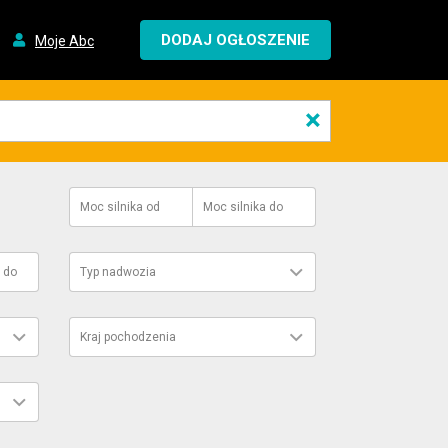
DODAJ OGŁOSZENIE
Moje Abc
×
Moc silnika
od
Moc silnika
do
do
Typ nadwozia
Kraj pochodzenia