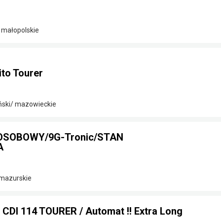
 małopolskie
to Tourer
ński/ mazowieckie
-OSOBOWY/9G-Tronic/STAN
A
-mazurskie
 CDI 114 TOURER / Automat !! Extra Long