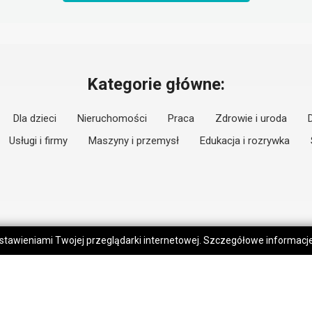
Kategorie główne:
Dla dzieci
Nieruchomości
Praca
Zdrowie i uroda
Usługi i firmy
Maszyny i przemysł
Edukacja i rozrywka
 ustawieniami Twojej przeglądarki internetowej. Szczegółowe informac