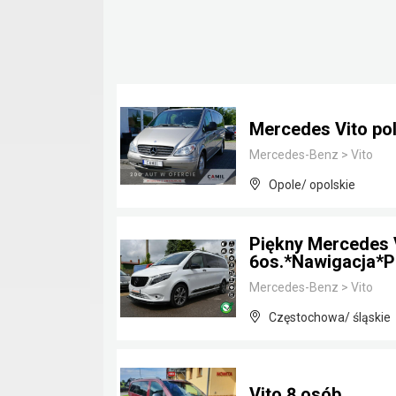
Mercedes Vito pol
Mercedes-Benz
>
Vito
Opole/ opolskie
Piękny Mercedes 
6os.*Nawigacja*P
Mercedes-Benz
>
Vito
Częstochowa/ śląskie
Vito 8 osób