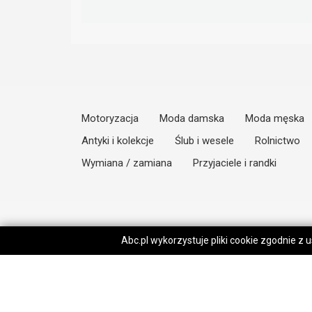
Motoryzacja
Moda damska
Moda męska
Antyki i kolekcje
Ślub i wesele
Rolnictwo
Wymiana / zamiana
Przyjaciele i randki
Abc.pl wykorzystuje pliki cookie zgodnie z