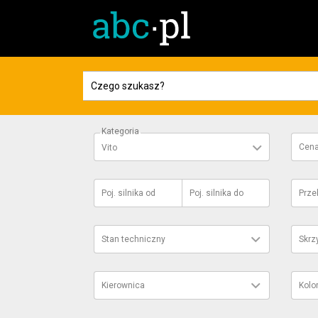
Kategoria
Cen
Vito
Poj. silnika
od
Poj. silnika
do
Prze
Stan techniczny
Skrz
Kierownica
Kolo