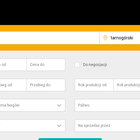
a
od
Cena
do
Do negocjacji
bieg
od
Przebieg
do
Rok produkcji
od
Rok produkcji
ynia biegów
Paliwo
r
Na sprzedaż przez