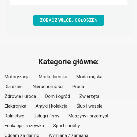
ZOBACZ WIĘCEJ OGŁOSZEŃ
Kategorie główne:
Motoryzacja
Moda damska
Moda męska
Dla dzieci
Nieruchomości
Praca
Zdrowie i uroda
Dom i ogród
Zwierzęta
Elektronika
Antyki i kolekcje
Ślub i wesele
Rolnictwo
Usługi i firmy
Maszyny i przemysł
Edukacja i rozrywka
Sport i hobby
Oddam za darmo
Wymiana / zamiana